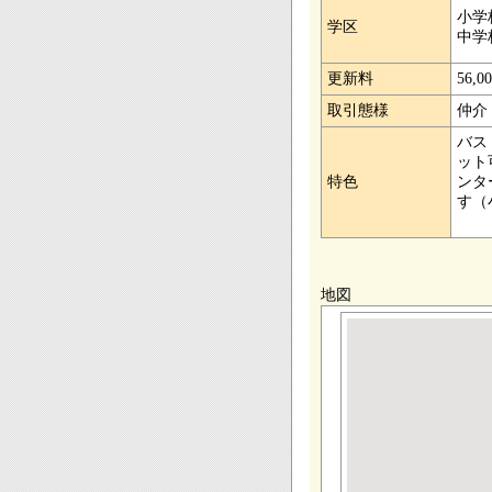
小学
学区
中学
更新料
56,0
取引態様
仲介
バス
ット
特色
ンタ
す（
＊機
地図