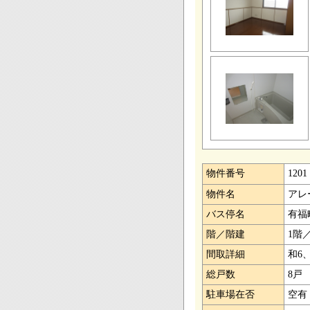
物件番号
1201
物件名
アレ
バス停名
有福
階／階建
1階
間取詳細
和6、
総戸数
8戸
駐車場在否
空有