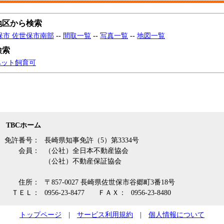
地区から検索
保市 佐世保市南部
--
間取一覧
--
写真一覧
--
地図一覧
検索
ペット飼育可
TBCホーム
免許番号：
長崎県知事免許（5）第3334号
会員：
（公社）全日本不動産協会
（公社）不動産保証協会
住所：
〒857-0027 長崎県佐世保市谷郷町3番18号
ＴＥＬ：
0956-23-8477
ＦＡＸ：
0956-23-8480
トップページ
|
サービス利用規約
|
個人情報について