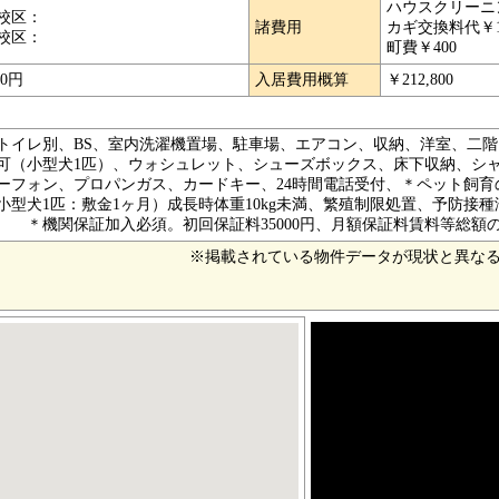
ハウスクリーニン
校区：
諸費用
カギ交換料代￥11
校区：
町費￥400
00円
入居費用概算
￥212,800
トイレ別、BS、室内洗濯機置場、駐車場、エアコン、収納、洋室、二
可（小型犬1匹）、ウォシュレット、シューズボックス、床下収納、シャ
ーフォン、プロパンガス、カードキー、24時間電話受付、＊ペット飼育
小型犬1匹：敷金1ヶ月）成長時体重10kg未満、繁殖制限処置、予防接
関保証加入必須。初回保証料35000円、月額保証料賃料等総額の１
※掲載されている物件データが現状と異な