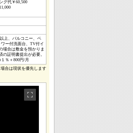
グ代￥60,500
,000
階以上、バルコニー、ペ
ワー付洗面台、TV付イ
の場合は敷金を預かりま
種済の証明書提出が必要。
％＋800円/月
る場合は現状を優先します