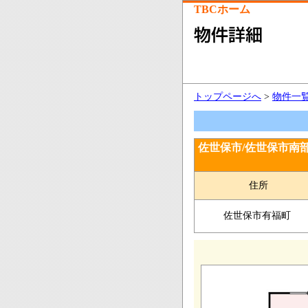
TBCホーム
トップページへ
>
物件一
佐世保市/佐世保市南
住所
佐世保市有福町