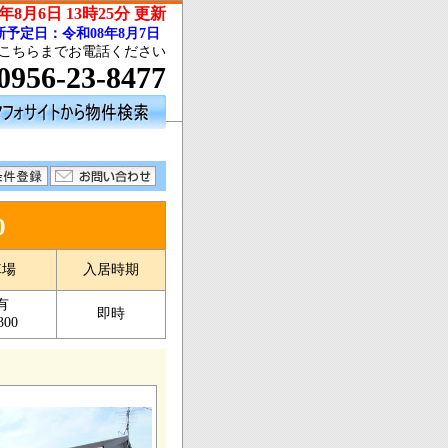
年8月6日 13時25分 更新
予定日：令和08年8月7日
こちらまでお電話ください
0956-23-8477
0
車場
入居時期
有
即時
300