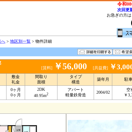
令和08
次回更新
お急ぎの方は
覧へ
>
地区別一覧
> 物件詳細
部
￥56,000
￥3,00
[賃料]
[共益費]
敷金
間取り
タイプ
築年月
駐
礼金
面積
構造
2DK
0ヶ月
アパート
空
2004/02
2
0ヶ月
軽量鉄骨造
￥3,
40.95m