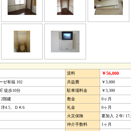
￥56,000
賃料
ーゼ有福 102
共益費
￥3,000
町 徒歩10分
駐車場料金
￥3,300
／2階建
敷金
0ヶ月
洋4.5、ＤＫ6
礼金
0ヶ月
火災保険
要加入 ２年/ 17,
仲介手数料
1ヶ月