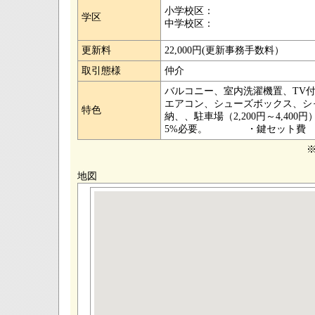
小学校区：
学区
中学校区：
更新料
22,000円(更新事務手数料）
取引態様
仲介
バルコニー、室内洗濯機置、TV
エアコン、シューズボックス、シ
特色
納、、駐車場（2,200円～4,4
5%必要。 ・鍵セット費 3,
地図