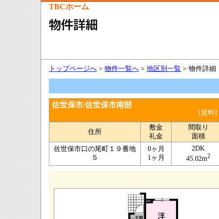
TBCホーム
トップページへ
>
物件一覧へ
>
地区別一覧
> 物件詳細
佐世保市/佐世保市南部
[賃料]
敷金
間取り
住所
礼金
面積
2DK
佐世保市口の尾町１９番地
0ヶ月
2
５
1ヶ月
45.02m