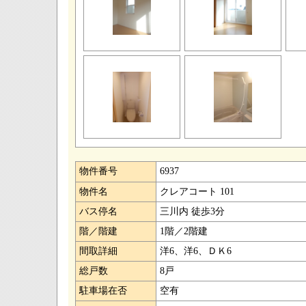
物件番号
6937
物件名
クレアコート 101
バス停名
三川内 徒歩3分
階／階建
1階／2階建
間取詳細
洋6、洋6、ＤＫ6
総戸数
8戸
駐車場在否
空有