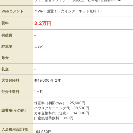
Webコメント
＊Wi-Fi設置！（光インターネット無料！）
3.2万円
賃料
共益費
-
駐車場
１台付
敷金
-
礼金
-
火災保険料
要
19,000円
２年
仲介手数料
1ヶ月
保証料（初回のみ） 25,600円
ハウスクリーニング代 38,500円
諸費用(その他)
カギ交換料代（任意） 14,300円
口座振替手数料 330円
入居費用合計(概
164,930円