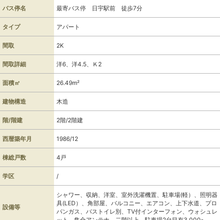
バス停名
最寄バス停 日宇駅前 徒歩7分
タイプ
アパート
間取
2K
間取詳細
洋6、洋4.5、Ｋ2
面積㎡
26.49m²
建物構造
木造
階/階建
2階/2階建
西暦築年月
1986/12
棟総戸数
4戸
学区
/
シャワー、収納、洋室、室外洗濯機置、駐車場(軽）、照明器
具(LED）、角部屋、バルコニー、エアコン、上下水道、プロ
設備等
パンガス、バストイレ別、TV付インターフォン、ウォシュレ
ット、集合アンテナ、二階以上、駐車場2台目有3,000-